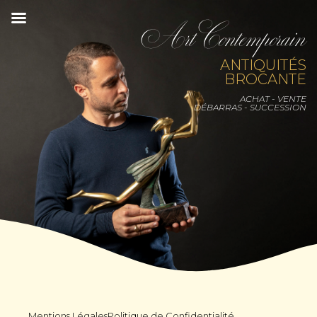
Art Contemporain
ANTIQUITÉS
BROCANTE
ACHAT - VENTE
DÉBARRAS - SUCCESSION
Mentions Légales
Politique de Confidentialité